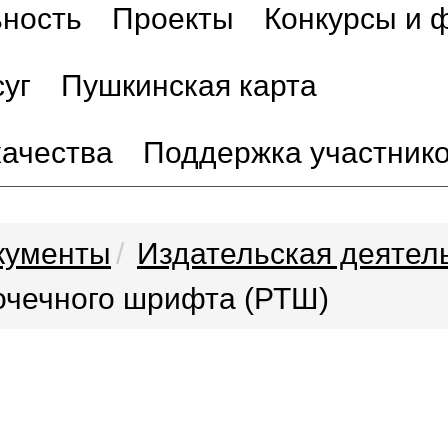
ьность
Проекты
Конкурсы и 
уг
Пушкинская карта
качества
Поддержка участник
кументы
Издательская деятел
очечного шрифта (РТШ)