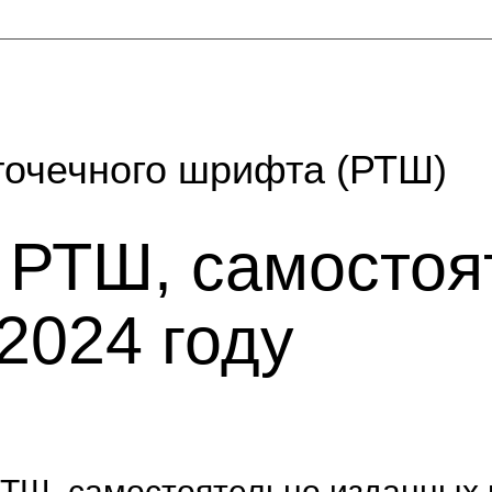
точечного шрифта (РТШ)
г РТШ, самостоя
2024 году
РТШ, самостоятельно изданных 