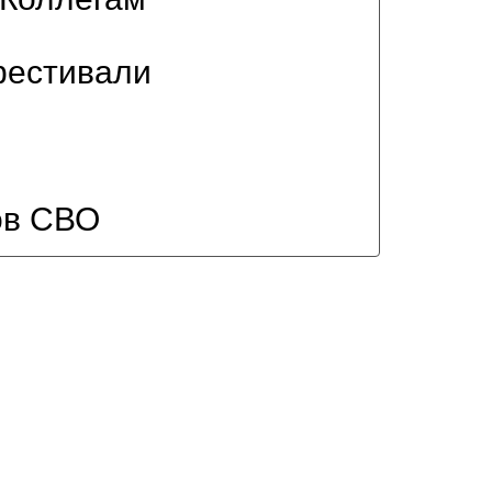
фестивали
ов СВО