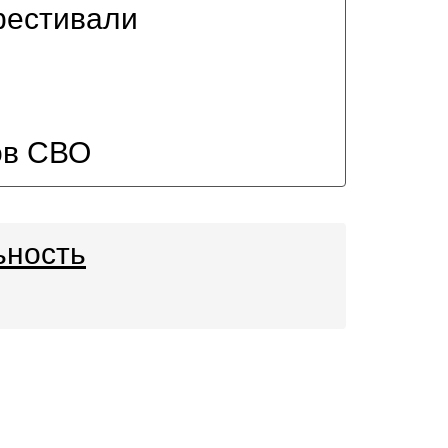
фестивали
ов СВО
ьность