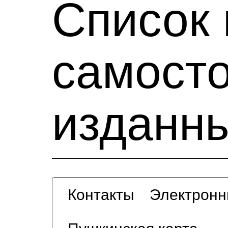
Список 
самост
изданны
Контакты
Электронн