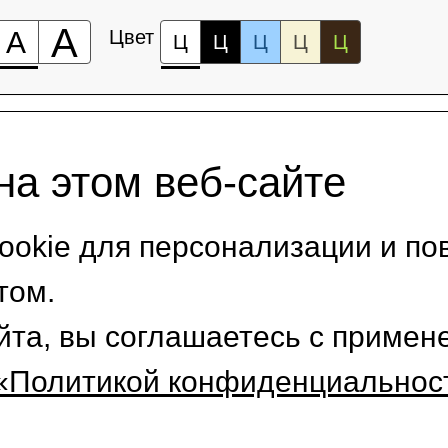
А
А
Цвет
Ц
Ц
Ц
Ц
Ц
на этом веб-сайте
okie для персонализации и по
том.
йта, вы соглашаетесь с приме
«Политикой конфиденциальнос