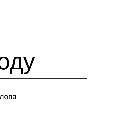
оду
лова