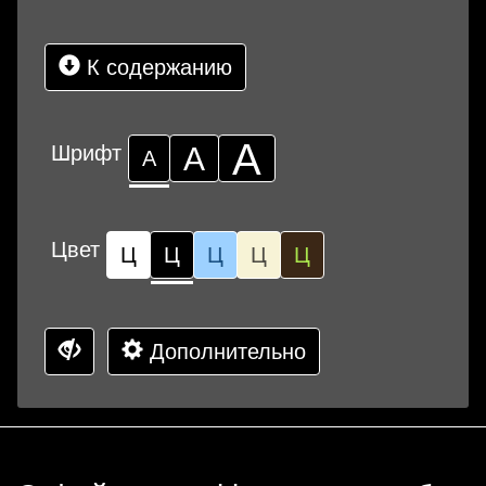
К содержанию
А
Шрифт
А
А
Цвет
Ц
Ц
Ц
Ц
Ц
Дополнительно