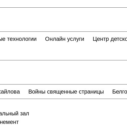
ые технологии
Онлайн услуги
Центр детско
хайлова
Войны священные страницы
Белго
льный зал
немент