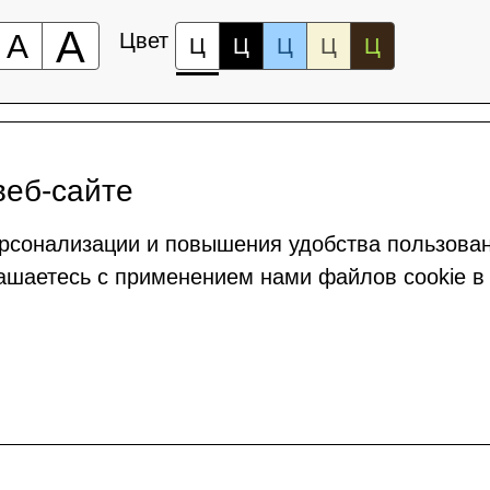
А
А
Цвет
Ц
Ц
Ц
Ц
Ц
веб-сайте
рсонализации и повышения удобства пользова
ашаетесь с применением нами файлов cookie в