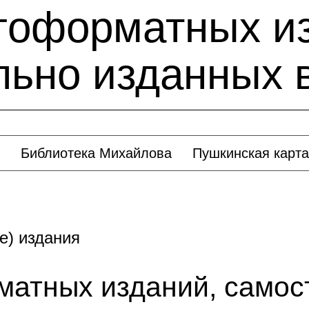
гоформатных и
ьно изданных в
Библиотека Михайлова
Пушкинская карта
е) издания
матных изданий, самос