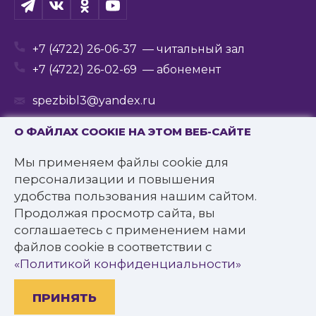
+7 (4722) 26-06-37
— читальный зал
+7 (4722) 26-02-69
— абонемент
spezbibl3@yandex.ru
О ФАЙЛАХ COOKIE НА ЭТОМ ВЕБ-САЙТЕ
Мы применяем файлы cookie для
© 2016—2022 Государственное бюджетное
персонализации и повышения
учреждение культуры
удобства пользования нашим сайтом.
«Белгородская государственная специальная
Продолжая просмотр сайта, вы
библиотека для слепых им. В.Я. Ерошенко».
соглашаетесь с применением нами
Все права защищены.
файлов cookie в соответствии с
Политика конфиденциальности
«Политикой конфиденциальности»
ПРИНЯТЬ
Разработано: