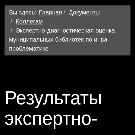
Вы здесь:
Главная
Документы
Коллегам
Экспертно-диагностическая оценка
муниципальных библиотек по инва-
проблематике
Результаты
экспертно-