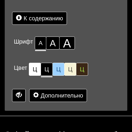
К содержанию
А
Шрифт
А
А
Цвет
Ц
Ц
Ц
Ц
Ц
Дополнительно