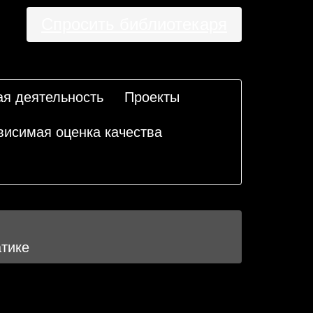
Спросить библиотекаря
ая деятельность
Проекты
висимая оценка качества
атике