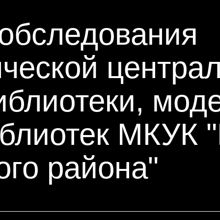
 обследования
ческой центра
иблиотеки, мод
иблиотек МКУК 
ого района"