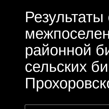
Результаты
межпоселен
районной б
сельских б
Прохоровск