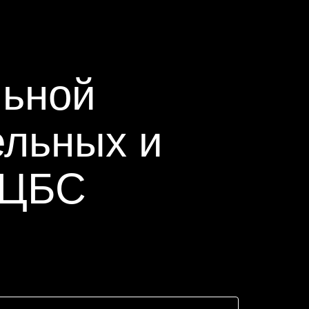
льной
ельных и
"ЦБС