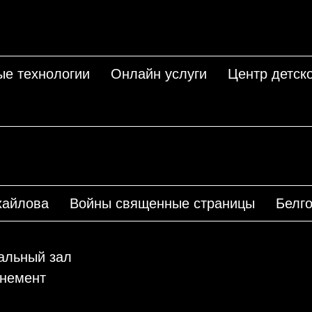
ые технологии
Онлайн услуги
Центр детско
хайлова
Войны священные страницы
Белго
льный зал
немент