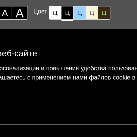
А
А
Цвет
Ц
Ц
Ц
Ц
Ц
веб-сайте
рсонализации и повышения удобства пользова
ашаетесь с применением нами файлов cookie в