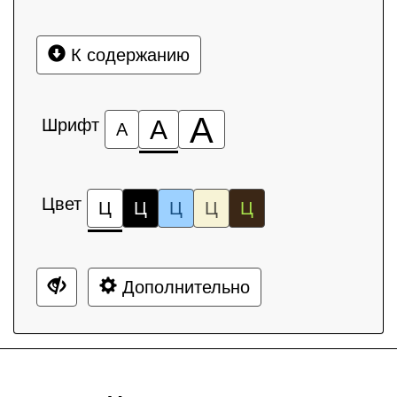
К содержанию
А
Шрифт
А
А
Цвет
Ц
Ц
Ц
Ц
Ц
Дополнительно