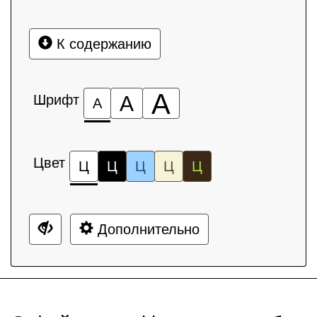
К содержанию
А
Шрифт
А
А
Цвет
Ц
Ц
Ц
Ц
Ц
Дополнительно