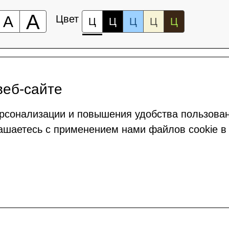
А
А
Цвет
Ц
Ц
Ц
Ц
Ц
веб-сайте
рсонализации и повышения удобства пользова
ашаетесь с применением нами файлов cookie в