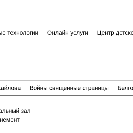
ые технологии
Онлайн услуги
Центр детско
хайлова
Войны священные страницы
Белго
льный зал
немент