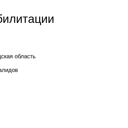
абилитации
дская область
валидов