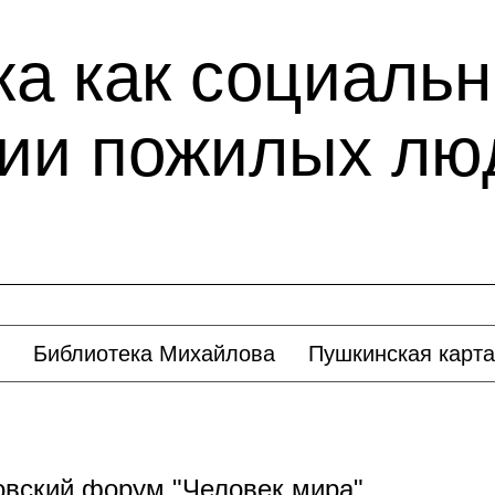
ка как социаль
ии пожилых лю
Библиотека Михайлова
Пушкинская карта
вский форум "Человек мира"