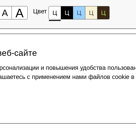
А
А
Цвет
Ц
Ц
Ц
Ц
Ц
веб-сайте
рсонализации и повышения удобства пользова
ашаетесь с применением нами файлов cookie в