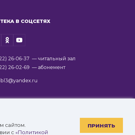
ТЕКА В СОЦСЕТЯХ
22) 26-06-37
— читальный зал
22) 26-02-69
— абонемент
ibl3@yandex.ru
им. В.Я. Ерошенко».
м сайтом.
ПРИНЯТЬ
твии с
«Политикой