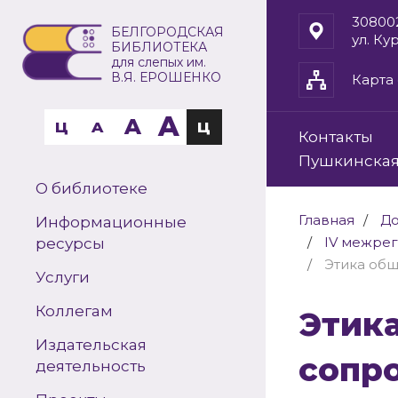
30800
БЕЛГОРОДСКАЯ
ул. Ку
БИБЛИОТЕКА
для слепых им.
В.Я. ЕРОШЕНКО
Карта 
A
A
Ц
A
Ц
Контакты
Пушкинская
О библиотеке
Главная
До
Информационные
IV межре
ресурсы
Этика об
Услуги
Коллегам
Этика общения и особенности
Издательская
сопр
деятельность