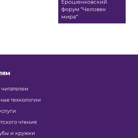
Ерошенковский
форум "Человек
мира"
ЛЯМ
ь читателем
ные технологии
услуги
тского чтения
убы и кружки