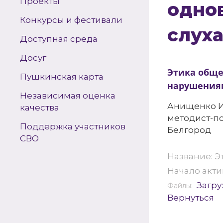
Проекты
одно
Конкурсы и фестивали
слуха
Доступная среда
Досуг
Этика обще
Пушкинская карта
нарушениям
Независимая оценка
Анищенко И.
качества
методист-пс
Поддержка участников
Белгород
СВО
Название: 
Начало актив
Загру
Файлы:
Вернуться