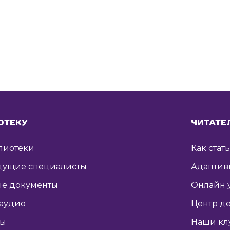
ОТЕКУ
ЧИТАТЕ
лиотеки
Как стат
дущие специалисты
Адаптив
е документы
Онлайн 
 аудио
Центр де
ты
Наши кл