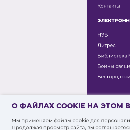
Контакты
ЭЛЕКТРОНН
НЭБ
Литрес
Библиотека 
Войны свящ
Белгородски
О ФАЙЛАХ COOKIE НА ЭТОМ 
© 2016—2022 
«Белгородска
Мы применяем файлы cookie для персонали
Все права за
Продолжая просмотр сайта, вы соглашаетес
Политика к