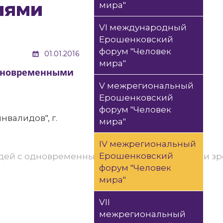
иями
мира"
VI международный
Ерошенковский
форум "Человек
01.01.2016
мира"
одновременными
V межрегиональный
Ерошенковский
форум "Человек
валидов", г.
мира"
IV межрегиональный
Ерошенковский
юдей с одновременными нарушениями слуха и з
форум "Человек
мира"
VII
межрегиональный