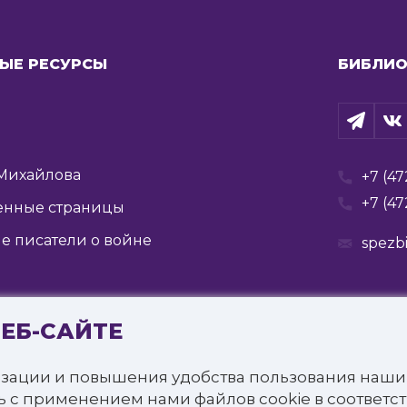
ЫЕ РЕСУРСЫ
БИБЛИО
Михайлова
+7 (47
+7 (47
енные страницы
е писатели о войне
spezb
ВЕБ-САЙТЕ
Государственное бюджетное учреждение культуры
я государственная специальная библиотека для слепых 
зации и повышения удобства пользования наши
щищены.
ь с применением нами файлов cookie в соответс
онфиденциальности