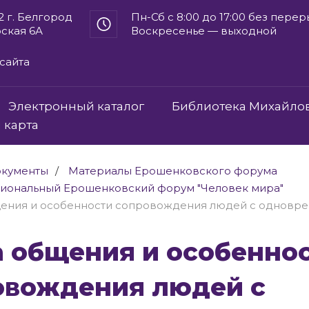
2 г. Белгород
Пн-Сб с 8:00 до 17:00 без пере
рская 6А
Воскресенье — выходной
сайта
Электронный каталог
Библиотека Михайло
 карта
кументы
Материалы Ерошенковского форума
гиональный Ерошенковский форум "Человек мира"
щения и особенности сопровождения людей с одновре
овождения людей с