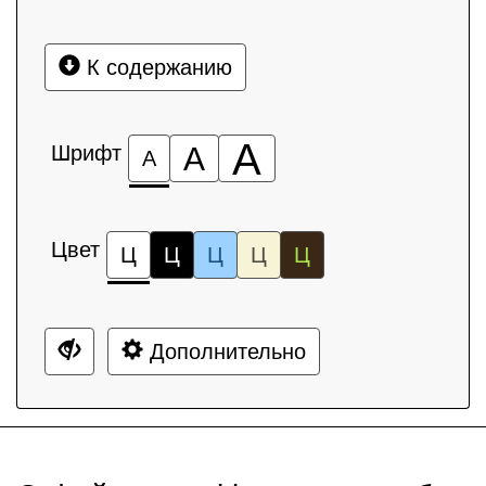
К содержанию
А
Шрифт
А
А
Цвет
Ц
Ц
Ц
Ц
Ц
Дополнительно