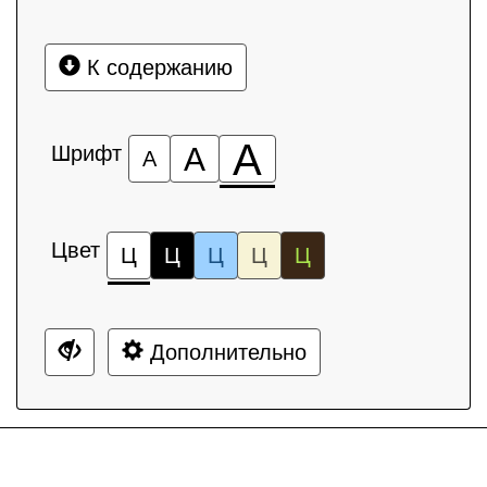
К содержанию
А
Шрифт
А
А
Цвет
Ц
Ц
Ц
Ц
Ц
Дополнительно