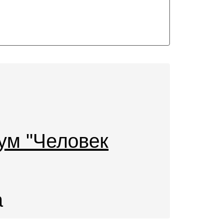
ум "Человек
а