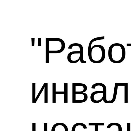
"Рабо
инвал
неста