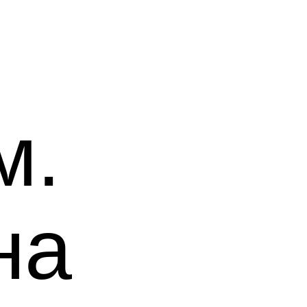
м.
на