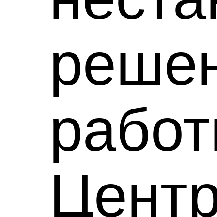
решен
рабо
Цент