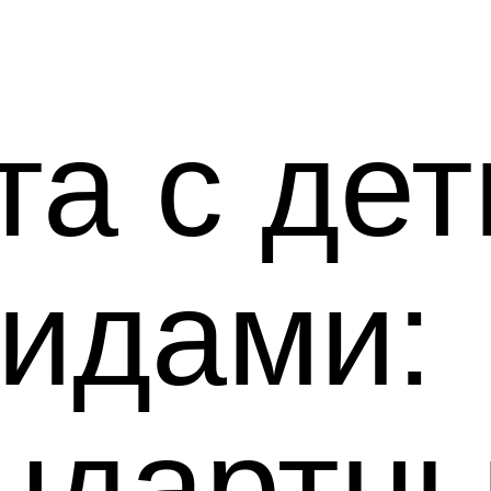
та с дет
идами:
ндартн