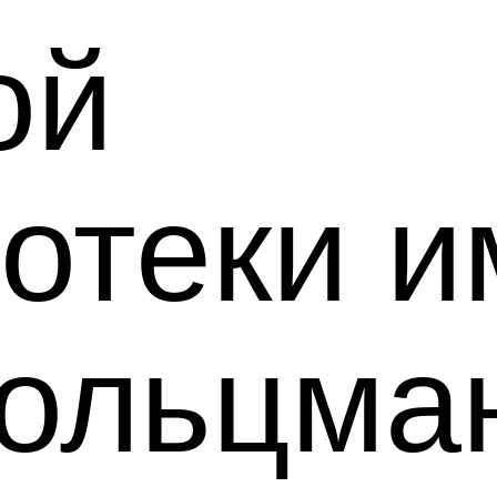
ой
отеки и
Гольцма