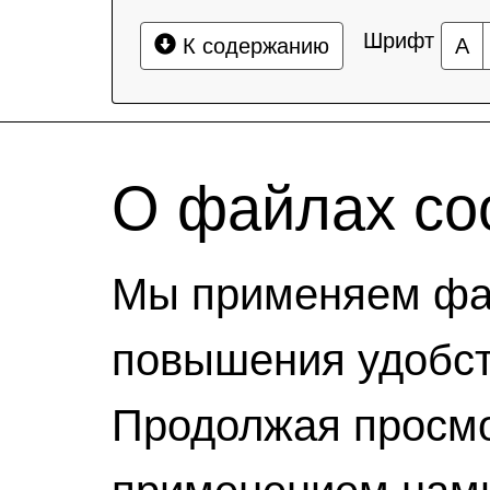
Шрифт
К содержанию
А
О файлах coo
Мы применяем фай
повышения удобст
Продолжая просмо