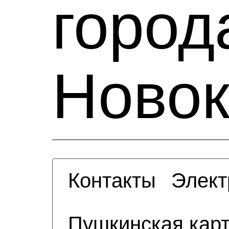
город
Новок
Контакты
Элект
Пушкинская кар