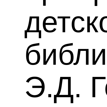
детск
библи
Э.Д. 