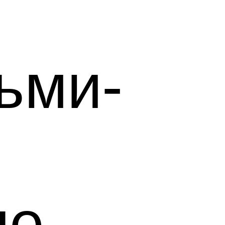
ьми-
ые