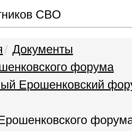
тников СВО
я
Документы
шенковского форума
ный Ерошенковский фор
 Ерошенковского форум