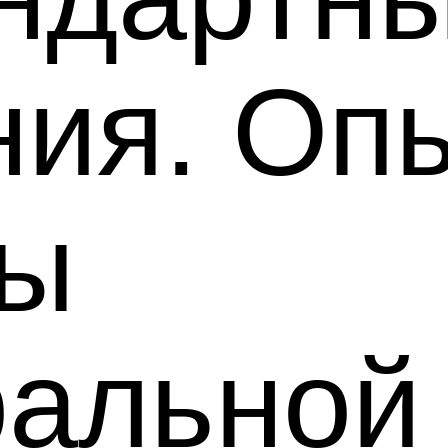
ия. Оп
ты
ральной