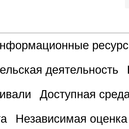
нформационные ресур
ельская деятельность
тивали
Доступная сред
та
Независимая оценка