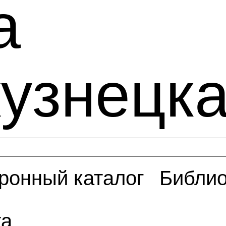
а
узнецка
ронный каталог
Библио
та