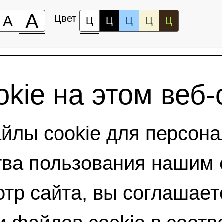
А
А
Цвет
Ц
Ц
Ц
Ц
Ц
kie на этом веб-
лы cookie для персона
ва пользования нашим 
тр сайта, вы соглашает