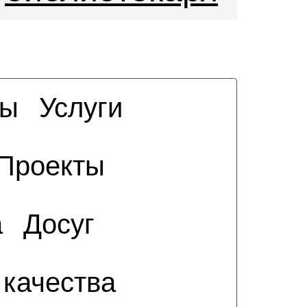
сы
Услуги
Проекты
а
Досуг
 качества