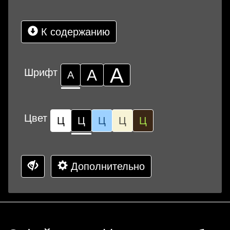
К содержанию
А
Шрифт
А
А
Цвет
Ц
Ц
Ц
Ц
Ц
Дополнительно