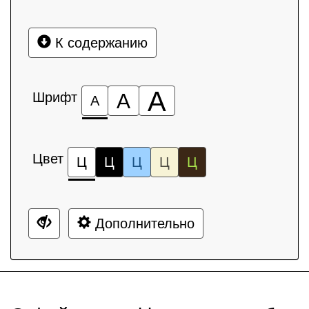
К содержанию
А
Шрифт
А
А
Цвет
Ц
Ц
Ц
Ц
Ц
Дополнительно