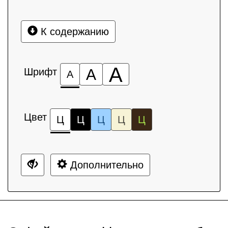
К содержанию
А
Шрифт
А
А
Цвет
Ц
Ц
Ц
Ц
Ц
Дополнительно