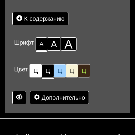
К содержанию
А
Шрифт
А
А
Цвет
Ц
Ц
Ц
Ц
Ц
Дополнительно