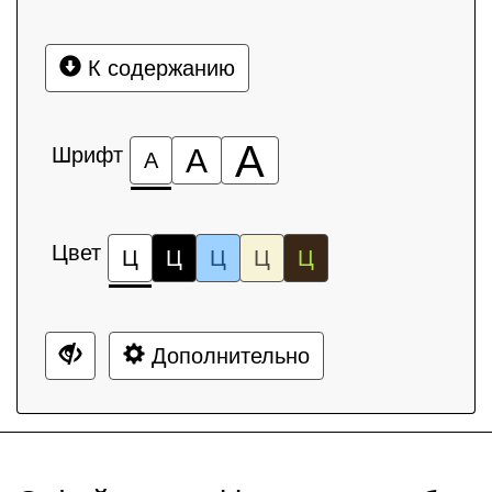
К содержанию
А
Шрифт
А
А
Цвет
Ц
Ц
Ц
Ц
Ц
Дополнительно