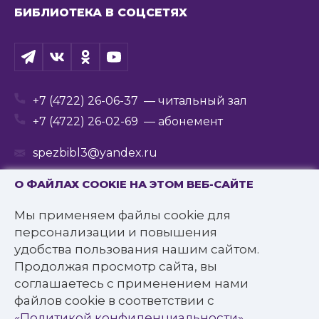
БИБЛИОТЕКА В СОЦСЕТЯХ
+7 (4722) 26-06-37
— читальный зал
+7 (4722) 26-02-69
— абонемент
spezbibl3@yandex.ru
О ФАЙЛАХ COOKIE НА ЭТОМ ВЕБ-САЙТЕ
Мы применяем файлы cookie для
© 2016—2022 Государственное бюджетное
персонализации и повышения
учреждение культуры
удобства пользования нашим сайтом.
«Белгородская государственная специальная
Продолжая просмотр сайта, вы
библиотека для слепых им. В.Я. Ерошенко».
соглашаетесь с применением нами
Все права защищены.
файлов cookie в соответствии с
Политика конфиденциальности
«Политикой конфиденциальности»