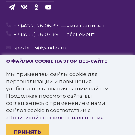
+7 (4722) 26-06-37
— читальный зал
+7 (4722) 26-02-69
— абонемент
spezbibl3@yandex.ru
О ФАЙЛАХ COOKIE НА ЭТОМ ВЕБ-САЙТЕ
Мы применяем файлы cookie для
© 2016—2022 Государственное бюджетное
персонализации и повышения
учреждение культуры
удобства пользования нашим сайтом.
«Белгородская государственная специальная
Продолжая просмотр сайта, вы
библиотека для слепых им. В.Я. Ерошенко».
соглашаетесь с применением нами
Все права защищены.
файлов cookie в соответствии с
Политика конфиденциальности
«Политикой конфиденциальности»
ПРИНЯТЬ
Разработано: