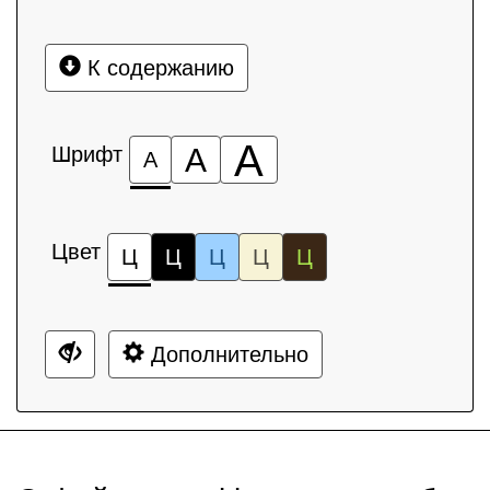
К содержанию
А
Шрифт
А
А
Цвет
Ц
Ц
Ц
Ц
Ц
Дополнительно