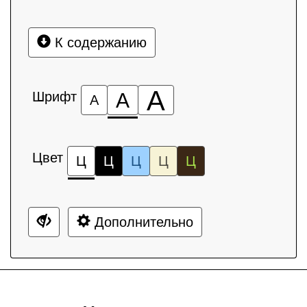
К содержанию
А
Шрифт
А
А
Цвет
Ц
Ц
Ц
Ц
Ц
Дополнительно