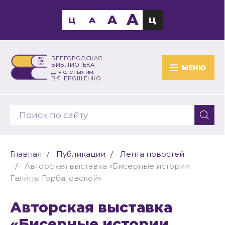
A
A
Ц
A
Ц
БЕЛГОРОДСКАЯ
БИБЛИОТЕКА
МЕНЮ
для слепых им.
В.Я. ЕРОШЕНКО
Главная
Публикации
Лента новостей
Авторская выставка «Бисерные истории
Галины Горбатовской»
Авторская выставка
«Бисерные истории