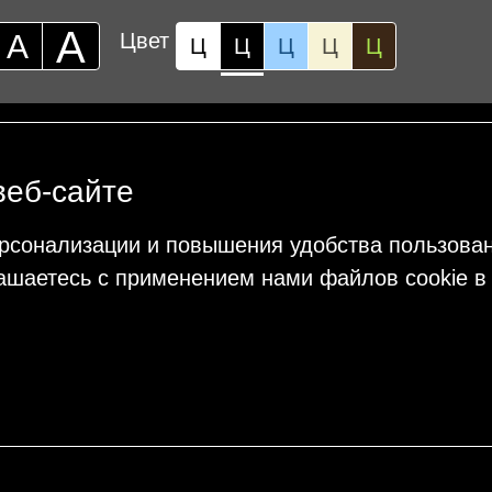
А
А
Цвет
Ц
Ц
Ц
Ц
Ц
веб-сайте
рсонализации и повышения удобства пользова
ашаетесь с применением нами файлов cookie в