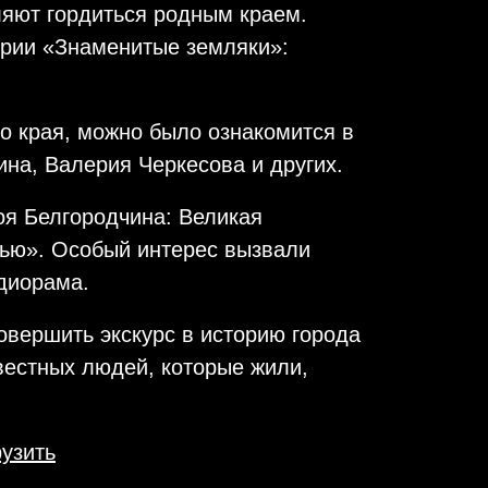
яют гордиться родным краем.
ерии «Знаменитые земляки»:
о края, можно было ознакомится в
на, Валерия Черкесова и других.
оя Белгородчина: Великая
тью». Особый интерес вызвали
диорама.
овершить экскурс в историю города
звестных людей, которые жили,
рузить