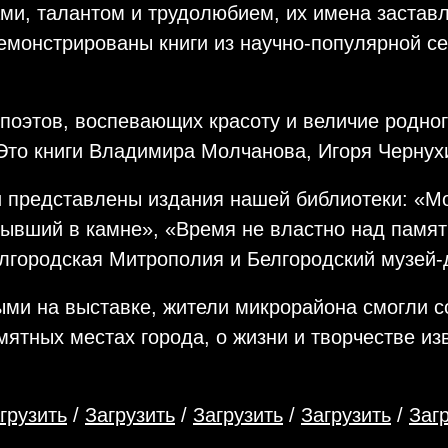
и, талантом и трудолюбием, их имена заставл
емонстрированы книги из научно-популярной с
поэтов, воспевающих красоту и величие родног
Это книги Владимира Молчанова, Игоря Чернухи
 представлены издания нашей библиотеки: «М
стывший в камне», «Время не властно над памя
елгородская Митрополия и Белгородский музей-
ыми на выставке, жители микрорайона смогли с
мятных местах города, о жизни и творчестве и
грузить
/
Загрузить
/
Загрузить
/
Загрузить
/
Заг