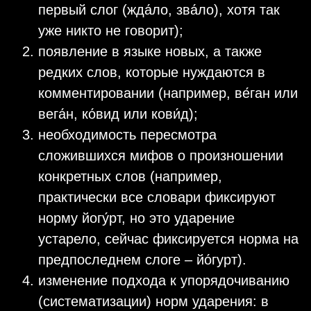
первый слог (жда́ло, зва́ло), хотя так
уже никто не говорит);
появление в языке новых, а также
редких слов, которые нуждаются в
комментировании (например, ве́ган или
вега́н, ко́вид или кови́д);
необходимость пересмотра
сложившихся мифов о произношении
конкретных слов (например,
практически все словари фиксируют
норму йогу́рт, но это ударение
устарело, сейчас фиксируется норма на
предпоследнем слоге – йо́гурт).
изменение подхода к упорядочиванию
(систематизации) норм ударения: в