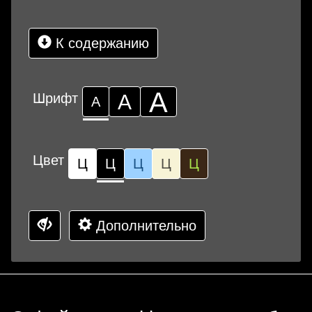
К содержанию
А
Шрифт
А
А
Цвет
Ц
Ц
Ц
Ц
Ц
Дополнительно