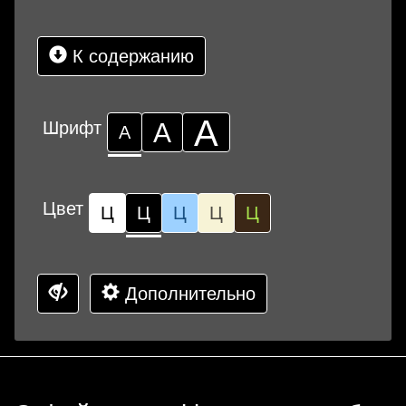
К содержанию
А
Шрифт
А
А
Цвет
Ц
Ц
Ц
Ц
Ц
Дополнительно