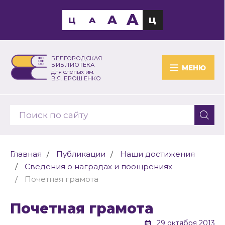
A
A
Ц
A
Ц
БЕЛГОРОДСКАЯ
БИБЛИОТЕКА
МЕНЮ
для слепых им.
В.Я. ЕРОШЕНКО
Главная
Публикации
Наши достижения
Сведения о наградах и поощрениях
Почетная грамота
Почетная грамота
29 октября 2013