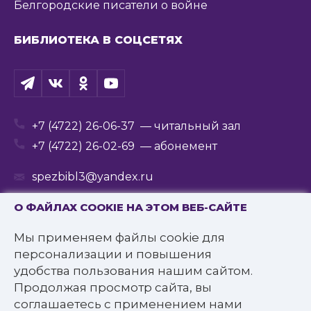
Белгородские писатели о войне
БИБЛИОТЕКА В СОЦСЕТЯХ
+7 (4722) 26-06-37
— читальный зал
+7 (4722) 26-02-69
— абонемент
spezbibl3@yandex.ru
О ФАЙЛАХ COOKIE НА ЭТОМ ВЕБ-САЙТЕ
Мы применяем файлы cookie для
© 2016—2022 Государственное бюджетное
персонализации и повышения
учреждение культуры
удобства пользования нашим сайтом.
«Белгородская государственная специальная
Продолжая просмотр сайта, вы
библиотека для слепых им. В.Я. Ерошенко».
соглашаетесь с применением нами