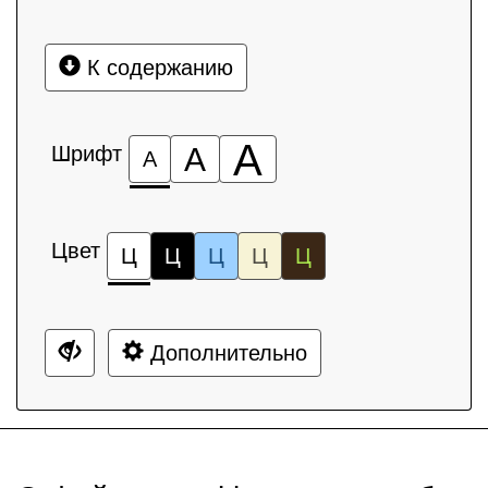
К содержанию
А
Шрифт
А
А
Цвет
Ц
Ц
Ц
Ц
Ц
Дополнительно