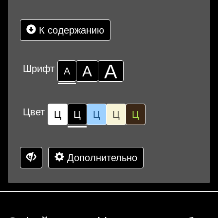
К содержанию
А
Шрифт
А
А
Цвет
Ц
Ц
Ц
Ц
Ц
Дополнительно