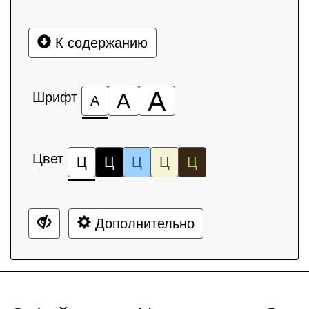
К содержанию
А
Шрифт
А
А
Цвет
Ц
Ц
Ц
Ц
Ц
Дополнительно