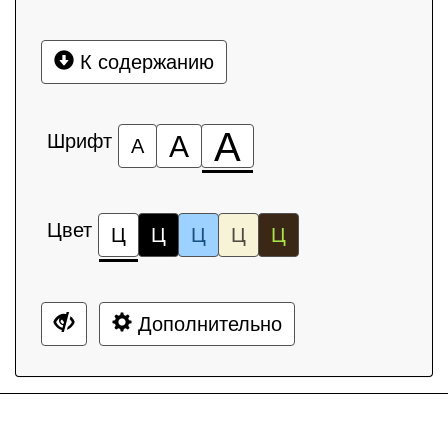
К содержанию
А
Шрифт
А
А
Цвет
Ц
Ц
Ц
Ц
Ц
Дополнительно