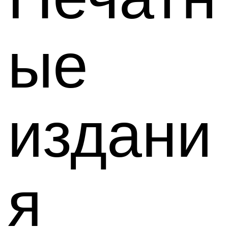
ые
издани
я