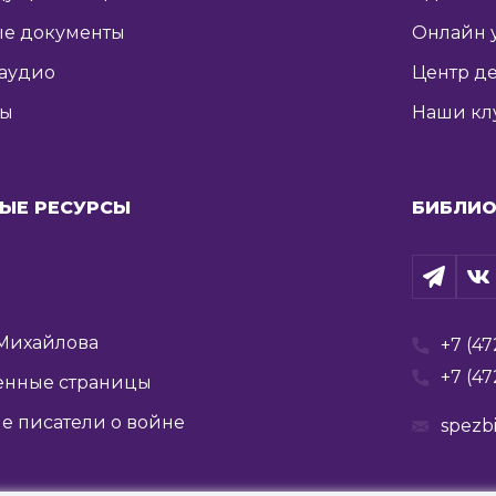
е документы
Онлайн 
 аудио
Центр де
ты
Наши кл
ЫЕ РЕСУРСЫ
БИБЛИО
Михайлова
+7 (47
+7 (47
енные страницы
е писатели о войне
spezb