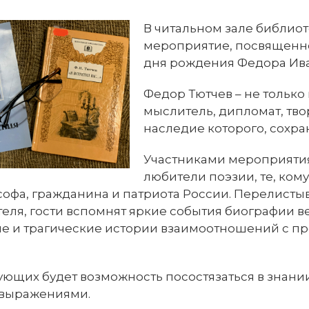
В читальном зале библио
мероприятие, посвященно
дня рождения Федора Ива
Федор Тютчев – не только 
мыслитель, дипломат, тв
наследие которого, сохран
Участниками мероприятия
любители поэзии, те, ком
софа, гражданина и патриота России. Перелисты
еля, гости вспомнят яркие события биографии в
ые и трагические истории взаимоотношений с 
ующих будет возможность посостязаться в знании
выражениями.