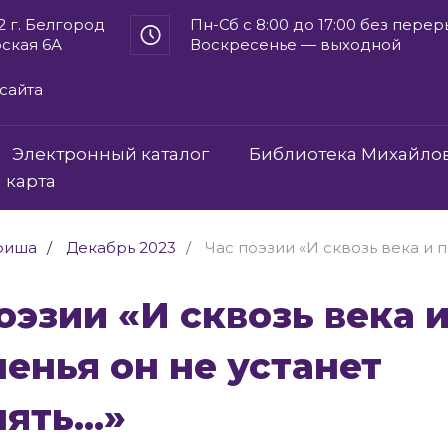
2 г. Белгород
Пн-Сб с 8:00 до 17:00 без пере
рская 6А
Воскресенье — выходной
сайта
Электронный каталог
Библиотека Михайло
 карта
фиша
Декабрь 2023
Час поэзии «И сквозь века и п
енья он не устанет
ять...»