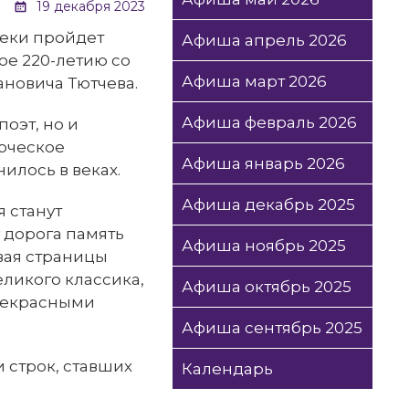
19 декабря 2023
теки пройдет
Афиша апрель 2026
е 220-летию со
Афиша март 2026
новича Тютчева.
Афиша февраль 2026
поэт, но и
орческое
Афиша январь 2026
илось в веках.
Афиша декабрь 2025
 станут
у дорога память
Афиша ноябрь 2025
вая страницы
еликого классика,
Афиша октябрь 2025
прекрасными
Афиша сентябрь 2025
 строк, ставших
Календарь