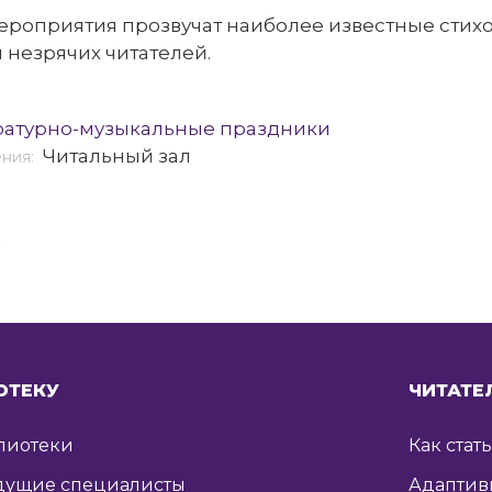
ероприятия прозвучат наиболее известные стих
незрячих читателей.
ратурно-музыкальные праздники
Читальный зал
ения:
я
ОТЕКУ
ЧИТАТЕ
лиотеки
Как стат
дущие специалисты
Адаптив