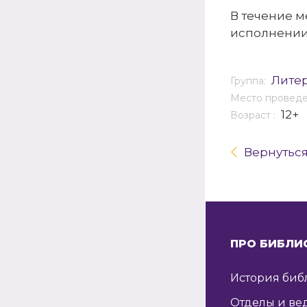
В течение м
исполнении 
Лите
Группа:
Место провед
12+
Возраст :
Вернутьс
ПРО БИБЛИ
История биб
Отделы и ве