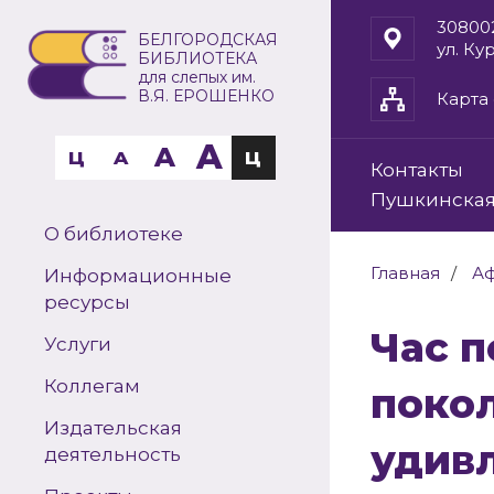
30800
БЕЛГОРОДСКАЯ
ул. Ку
БИБЛИОТЕКА
для слепых им.
В.Я. ЕРОШЕНКО
Карта 
A
A
Ц
A
Ц
Контакты
Пушкинская
О библиотеке
Главная
А
Информационные
ресурсы
Час поэзии «И сквозь века и
Услуги
Коллегам
покол
Издательская
удивл
деятельность