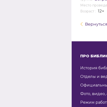
Место провед
12+
Возраст :
Вернутьс
ПРО БИБЛИ
История биб
Отделы и ве
Официальны
Фото, видео,
Режим рабо