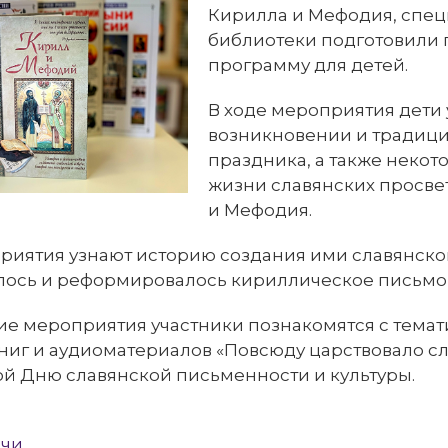
Кирилла и Мефодия, спе
библиотеки подготовили 
программу для детей.
В ходе мероприятия дети 
возникновении и традици
праздника, а также некот
жизни славянских просве
и Мефодия.
риятия узнают историю создания ими славянской 
лось и реформировалось кириллическое письмо 
ие мероприятия участники познакомятся с тема
ниг и аудиоматериалов «Повсюду царствовало сл
й Дню славянской письменности и культуры.
ечи