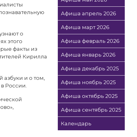
циалисты
познавательную
Афиша апрель 2026
Афиша март 2026
узнают о
Афиша февраль 2026
ях этого
орые факты из
Афиша январь 2026
тителей Кирилла
Афиша декабрь 2025
азбуки и о том,
Афиша ноябрь 2025
в России.
Афиша октябрь 2025
тической
ово»,
Афиша сентябрь 2025
Календарь