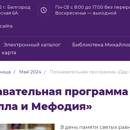
2 г. Белгород
Пн-Сб с 8:00 до 17:00 без пере
рская 6А
Воскресенье — выходной
сайта
Электронный каталог
Библиотека Михайло
 карта
фиша
Май 2024
Познавательная программа «Дар
лла и Мефодия»
В день памяти святых ра