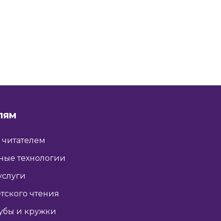
ЛЯМ
ь читателем
ные технологии
услуги
тского чтения
убы и кружки