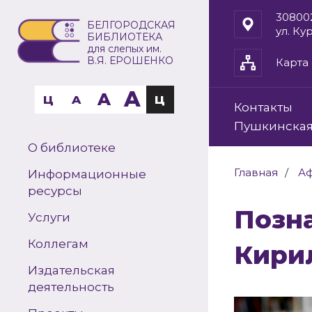
30800
БЕЛГОРОДСКАЯ
ул. Ку
БИБЛИОТЕКА
для слепых им.
В.Я. ЕРОШЕНКО
Карта 
A
A
Ц
A
Ц
Контакты
Пушкинская
О библиотеке
Главная
А
Информационные
ресурсы
Познавательная программа «Дар
Услуги
Коллегам
Кири
Издательская
деятельность