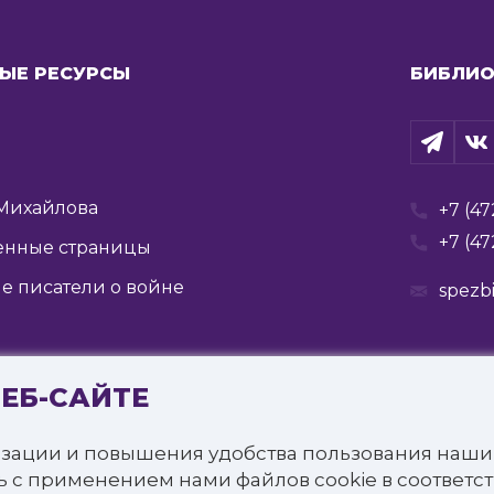
ЫЕ РЕСУРСЫ
БИБЛИО
Михайлова
+7 (47
+7 (47
енные страницы
е писатели о войне
spezb
ВЕБ-САЙТЕ
Государственное бюджетное учреждение культуры
я государственная специальная библиотека для слепых 
зации и повышения удобства пользования наши
щищены.
ь с применением нами файлов cookie в соответс
онфиденциальности