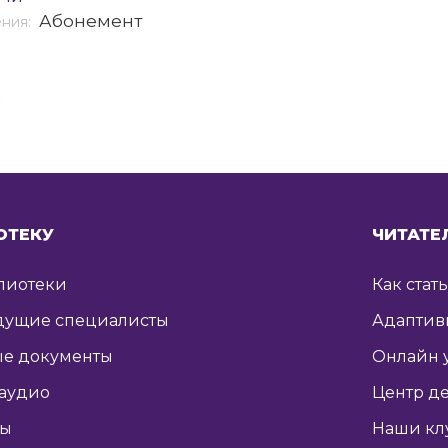
Абонемент
ения:
я
ОТЕКУ
ЧИТАТЕ
лиотеки
Как стат
дущие специалисты
Адаптив
е документы
Онлайн 
 аудио
Центр де
ты
Наши кл