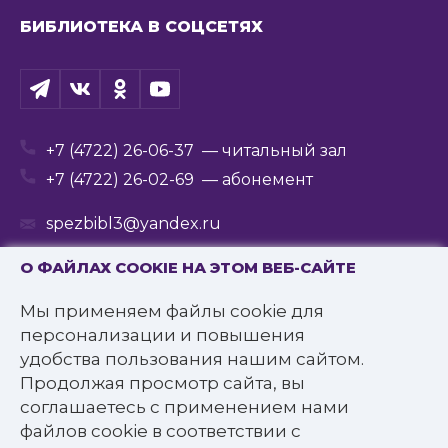
БИБЛИОТЕКА В СОЦСЕТЯХ
+7 (4722) 26-06-37
— читальный зал
+7 (4722) 26-02-69
— абонемент
spezbibl3@yandex.ru
О ФАЙЛАХ COOKIE НА ЭТОМ ВЕБ-САЙТЕ
Мы применяем файлы cookie для
© 2016—2022 Государственное бюджетное
персонализации и повышения
учреждение культуры
удобства пользования нашим сайтом.
«Белгородская государственная специальная
Продолжая просмотр сайта, вы
библиотека для слепых им. В.Я. Ерошенко».
соглашаетесь с применением нами
Все права защищены.
файлов cookie в соответствии с