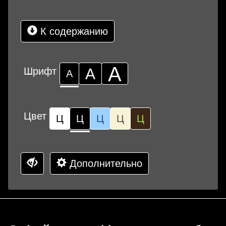
К содержанию
А
Шрифт
А
А
Цвет
Ц
Ц
Ц
Ц
Ц
Дополнительно