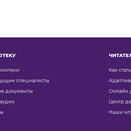
я
ОТЕКУ
ЧИТАТЕ
лиотеки
Как стат
дущие специалисты
Адаптив
е документы
Онлайн 
 аудио
Центр де
ты
Наши кл