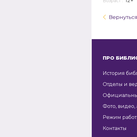
12+
Возраст :
Вернутьс
ПРО БИБЛИ
История биб
Отделы и ве
Официальны
Фото, видео,
Режим рабо
Контакты