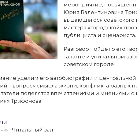
мероприятие, посвященн
Юрия Валентиновича Три
выдающегося советского 
мастера «городской» проз
публициста и сценариста.
Разговор пойдет о его тво
таланте и уникальном взг
советском городе.
ание уделим его автобиографии и центральной 
й – вопросу смысла жизни, конфликта разных п
итатели поделятся впечатлениями и мнениями о
иях Трифонова.
ечи
Читальный зал
ения: