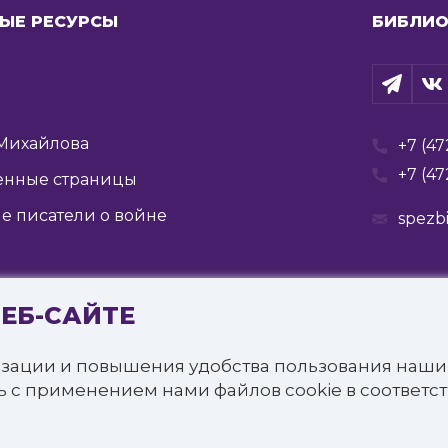
ЫЕ РЕСУРСЫ
БИБЛИО
Михайлова
+7 (47
+7 (47
енные страницы
е писатели о войне
spezb
ВЕБ-САЙТЕ
Государственное бюджетное учреждение культуры
я государственная специальная библиотека для слепых 
зации и повышения удобства пользования наши
щищены.
ь с применением нами файлов cookie в соответс
онфиденциальности