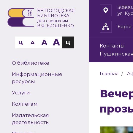
30800
БЕЛГОРОДСКАЯ
ул. Ку
БИБЛИОТЕКА
для слепых им.
В.Я. ЕРОШЕНКО
Карта 
A
A
Ц
A
Ц
Контакты
Пушкинская
О библиотеке
Главная
А
Информационные
ресурсы
Вечер-портрет «Мастер городской
Услуги
Коллегам
проз
Издательская
деятельность