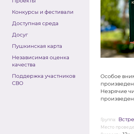
Проекты
Конкурсы и фестивали
Доступная среда
Досуг
Пушкинская карта
Независимая оценка
качества
Поддержка участников
Особое вним
СВО
произведени
Незрячие ч
произведен
Встр
Группа:
Место провед