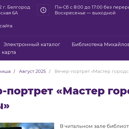
2 г. Белгород
Пн-Сб с 8:00 до 17:00 без пере
рская 6А
Воскресенье — выходной
сайта
Электронный каталог
Библиотека Михайло
 карта
фиша
Август 2025
Вечер-портрет «Мастер городс
ы»
В читальном зале библио