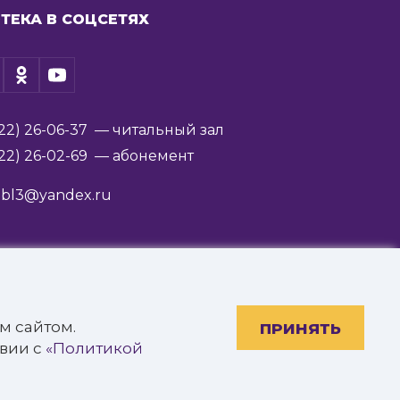
ТЕКА В СОЦСЕТЯХ
22) 26-06-37
— читальный зал
22) 26-02-69
— абонемент
ibl3@yandex.ru
им. В.Я. Ерошенко».
м сайтом.
ПРИНЯТЬ
твии с
«Политикой
Разработано: