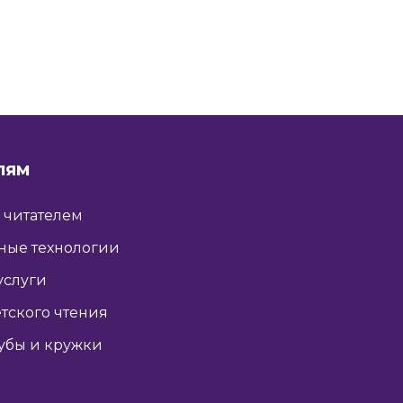
ЛЯМ
ь читателем
ные технологии
услуги
тского чтения
убы и кружки