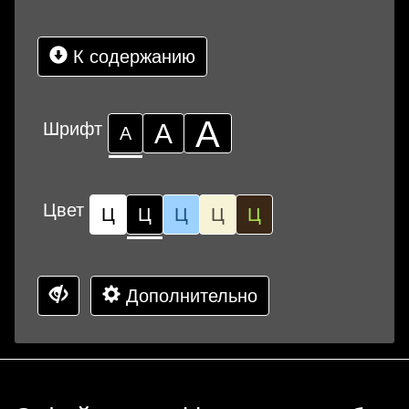
К содержанию
А
Шрифт
А
А
Цвет
Ц
Ц
Ц
Ц
Ц
Дополнительно