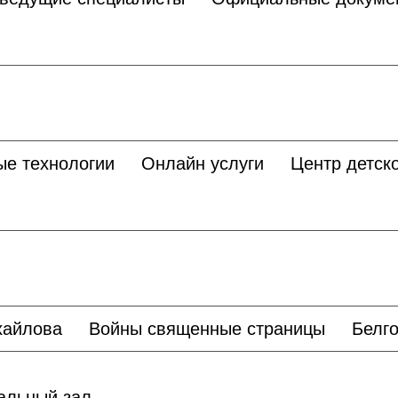
ые технологии
Онлайн услуги
Центр детско
хайлова
Войны священные страницы
Белго
льный зал