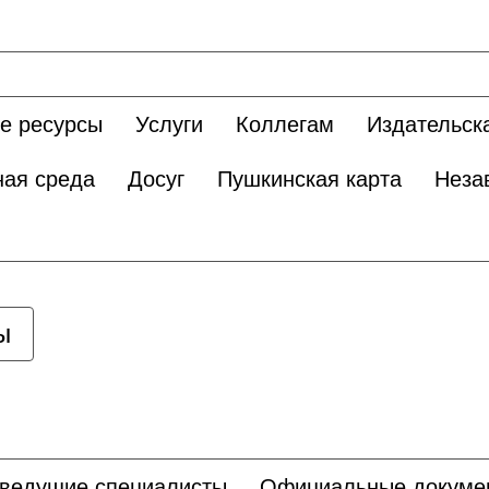
е ресурсы
Услуги
Коллегам
Издательск
ная среда
Досуг
Пушкинская карта
Неза
ы
 ведущие специалисты
Официальные докуме