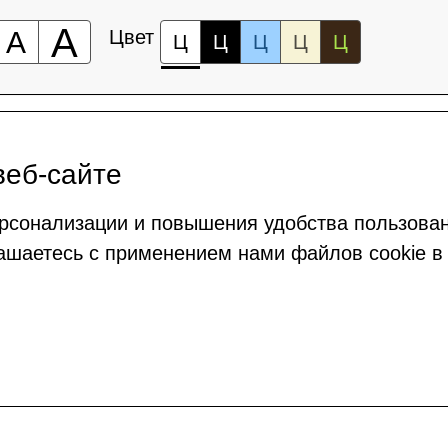
А
А
Цвет
Ц
Ц
Ц
Ц
Ц
веб-сайте
рсонализации и повышения удобства пользова
ашаетесь с применением нами файлов cookie в