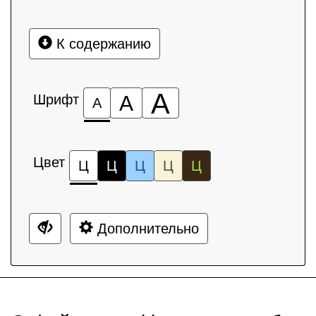
К содержанию
А
Шрифт
А
А
Цвет
Ц
Ц
Ц
Ц
Ц
Дополнительно