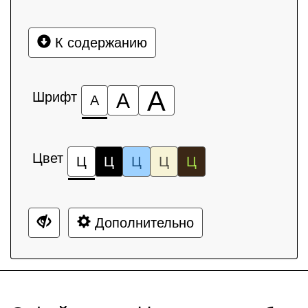
К содержанию
А
Шрифт
А
А
Цвет
Ц
Ц
Ц
Ц
Ц
Дополнительно