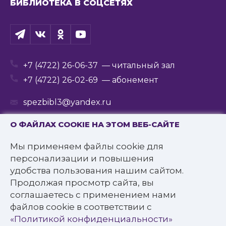
БИБЛИОТЕКА В СОЦСЕТЯХ
+7 (4722) 26-06-37
— читальный зал
+7 (4722) 26-02-69
— абонемент
spezbibl3@yandex.ru
О ФАЙЛАХ COOKIE НА ЭТОМ ВЕБ-САЙТЕ
Мы применяем файлы cookie для
© 2016—2022 Государственное бюджетное
персонализации и повышения
учреждение культуры
удобства пользования нашим сайтом.
«Белгородская государственная специальная
Продолжая просмотр сайта, вы
библиотека для слепых им. В.Я. Ерошенко».
соглашаетесь с применением нами
Все права защищены.
файлов cookie в соответствии с
Политика конфиденциальности
«Политикой конфиденциальности»