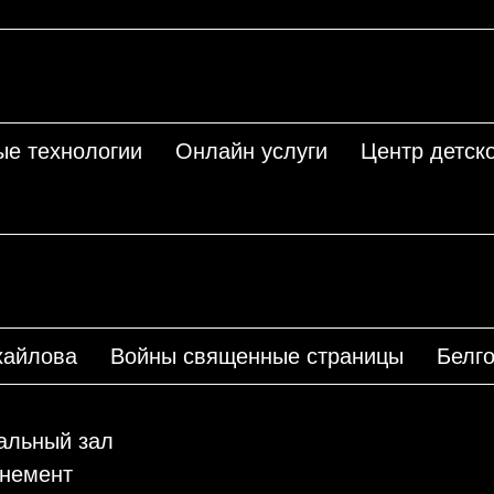
ые технологии
Онлайн услуги
Центр детско
хайлова
Войны священные страницы
Белго
льный зал
немент