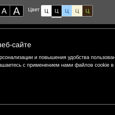
А
А
Цвет
Ц
Ц
Ц
Ц
Ц
веб-сайте
рсонализации и повышения удобства пользова
ашаетесь с применением нами файлов cookie в