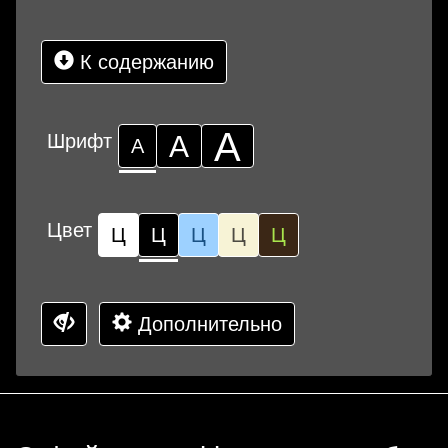
К содержанию
А
Шрифт
А
А
Цвет
Ц
Ц
Ц
Ц
Ц
Дополнительно