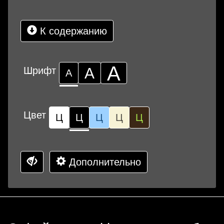
К содержанию
А
Шрифт
А
А
Цвет
Ц
Ц
Ц
Ц
Ц
Дополнительно