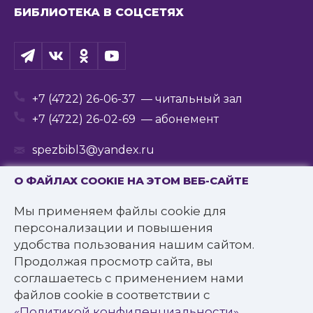
БИБЛИОТЕКА В СОЦСЕТЯХ
+7 (4722) 26-06-37
— читальный зал
+7 (4722) 26-02-69
— абонемент
spezbibl3@yandex.ru
О ФАЙЛАХ COOKIE НА ЭТОМ ВЕБ-САЙТЕ
Мы применяем файлы cookie для
© 2016—2022 Государственное бюджетное
персонализации и повышения
учреждение культуры
удобства пользования нашим сайтом.
«Белгородская государственная специальная
Продолжая просмотр сайта, вы
библиотека для слепых им. В.Я. Ерошенко».
соглашаетесь с применением нами
Все права защищены.
файлов cookie в соответствии с
Политика конфиденциальности
«Политикой конфиденциальности»