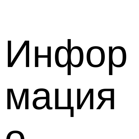
Инфор
мация
о