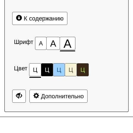
К содержанию
А
Шрифт
А
А
Цвет
Ц
Ц
Ц
Ц
Ц
Дополнительно