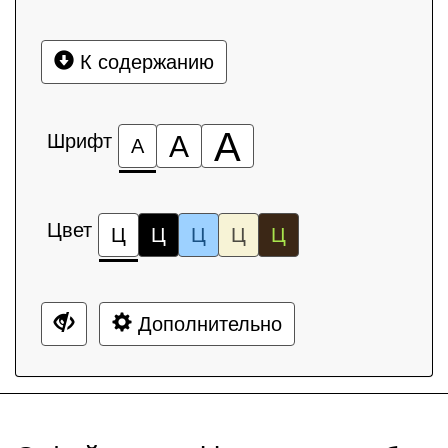
К содержанию
А
Шрифт
А
А
Цвет
Ц
Ц
Ц
Ц
Ц
Дополнительно