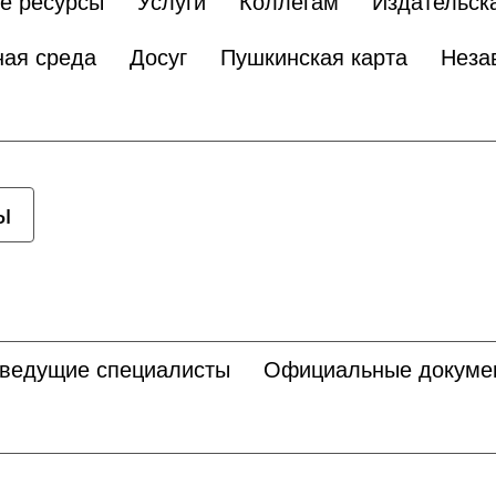
е ресурсы
Услуги
Коллегам
Издательск
ная среда
Досуг
Пушкинская карта
Неза
ы
 ведущие специалисты
Официальные докуме