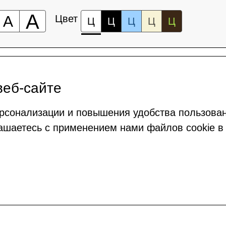
А
А
Цвет
Ц
Ц
Ц
Ц
Ц
веб-сайте
рсонализации и повышения удобства пользова
ашаетесь с применением нами файлов cookie в