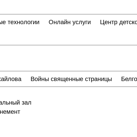
ые технологии
Онлайн услуги
Центр детско
хайлова
Войны священные страницы
Белго
льный зал
немент